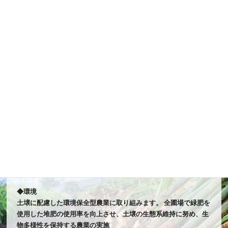
育・環境整備を徹底します。
◆経済
1事業所当たり20名の雇用支援を行います。
特別支援学校や福祉施設等へ農業技術指導の実施と共に、農業・
福祉業界への意欲関心の向上を図り、将来的な人材育成に取り組
みます。
MERCATOちばfattoria
◆環境
土壌に配慮した環境保全型農業に取り組みます。 全圃場で緑肥を
使用した堆肥の使用率を向上させ、土壌の生態系維持に努め、生
物多様性を保持する農業の実施