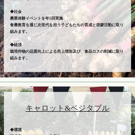
◆社会
農業体験イベントを年1回実施
食農教育を通じ次世代を担う子どもたちの育成と啓蒙活動に取り
組みます。
◆経済
栽培作物の品質向上による売上増加及び、食品ロスの削減に取り
組みます。
キャロット&ベジタブル
◆環境