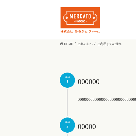
コ
ナ
ン
ビ
テ
ゲ
ン
ー
ツ
シ
に
ョ
移
ン
動
に
HOME
企業の方へ
ご利用までの流れ
移
動
STEP
000000
1
000000000000000000000000000
STEP
00000
2