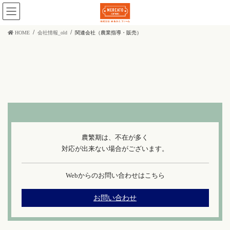
コ
ナ
ン
ビ
テ
ゲ
ン
ー
HOME
会社情報_old
関連会社（農業指導・販売）
ツ
シ
に
ョ
移
ン
動
に
移
動
農繁期は、不在が多く
対応が出来ない場合がございます。
Webからのお問い合わせはこちら
お問い合わせ